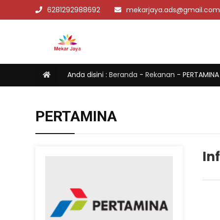
6281292988692
mekarjaya.ads@gmail.com
Anda disini :
Beranda
-
Rekanan
-
PERTAMINA
PERTAMINA
In