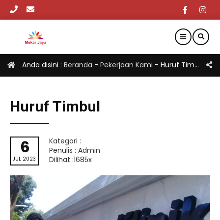
Anda disini :
Beranda
-
Pekerjaan Kami
-
Huruf Timbul
Huruf Timbul
Kategori :
6
Penulis : Admin
Dilihat :1685x
JUL 2023